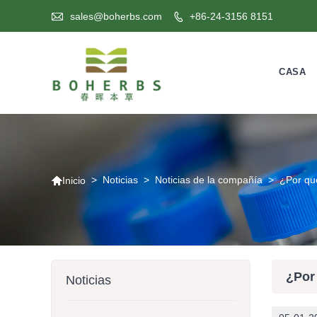

sales@boherbs.com
+86-24-3156 8151

CASA

>
Noticias
>
Noticias de la compañía
>
¿Por qu
Inicio
¿Por
Noticias