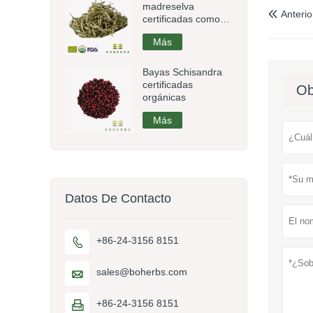
madreselva
Anterio

certificadas como
orgánicas
Más
Bayas Schisandra
certificadas
Ob
orgánicas
Más
Datos De Contacto
+86-24-3156 8151

sales@boherbs.com

+86-24-3156 8151
