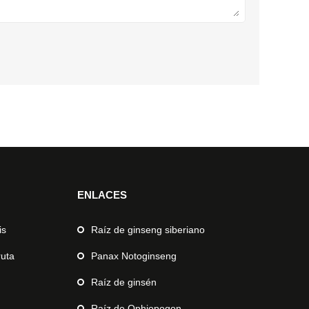
ENLACES
is
Raíz de ginseng siberiano
ruta
Panax Notoginseng
Raíz de ginsén
Raíz de Ophiopogon