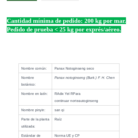
Cantidad mínima de pedido: 200 kg por mar.
Pedido de prueba < 25 kg por exprés/aéreo.
Nombre común:
Panax Notoginseng seco
Nombre
Panax notoginseng (Burk.) F. H. Chen
botánico:
Nombre en latín:
R
Adix
Y
el
R
Para
continuar
norte
autoginseng
Nombre pinyin:
san qi
Parte de la planta
Raíz
utilizada:
Estándar de
Norma UE y CP