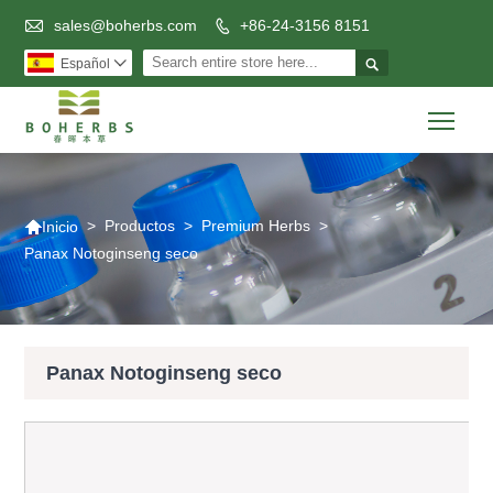

sales@boherbs.com
+86-24-3156 8151


Español

Togg

>
Productos
>
Premium Herbs
>
Inicio
Panax Notoginseng seco
Panax Notoginseng seco