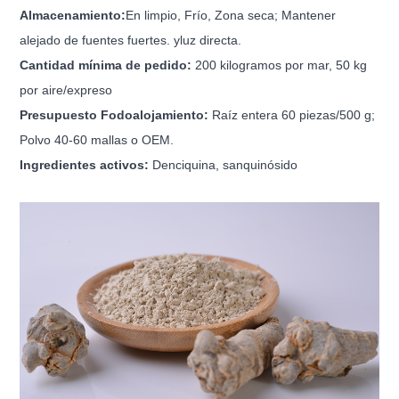
Almacenamiento
:
En limpio,
Frío,
Zona seca; Mantener
alejado de fuentes fuertes.
y
luz directa.
Cantidad mínima de pedido
:
20
0 kilogramos
por mar, 50 kg
por aire/expreso
Presupuesto
F
o
do
alojamiento:
Raíz entera 60 piezas/500 g;
Polvo 40-60 mallas o OEM.
Ingredientes activos:
Denciquina, sanquinósido