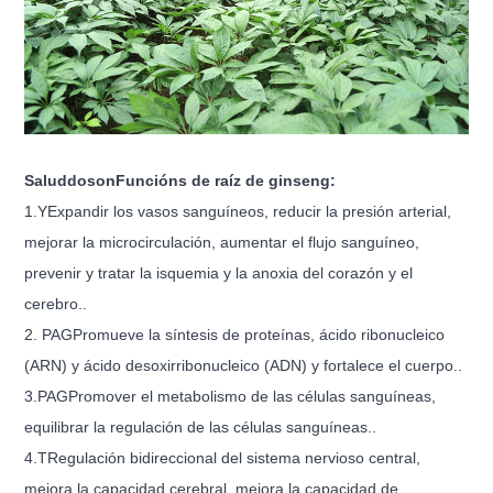
Salud
do
son
F
unción
s de raíz de ginseng:
1.
Y
Expandir los vasos sanguíneos, reducir la presión arterial,
mejorar la microcirculación, aumentar el flujo sanguíneo,
prevenir y tratar la isquemia y la anoxia del corazón y el
cerebro.
.
2.
PAG
Promueve la síntesis de proteínas, ácido ribonucleico
(ARN) y ácido desoxirribonucleico (ADN) y fortalece el cuerpo.
.
3.
PAG
Promover el metabolismo de las células sanguíneas,
equilibrar la regulación de las células sanguíneas.
.
4.
T
Regulación bidireccional del sistema nervioso central,
mejora la capacidad cerebral, mejora la capacidad de