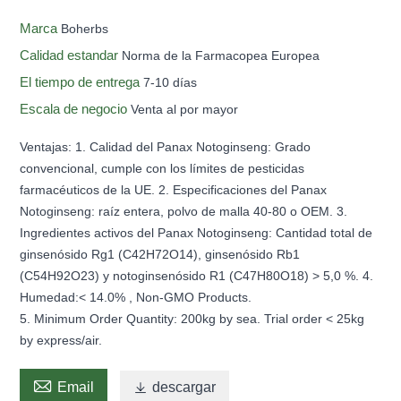
Marca
Boherbs
Calidad estandar
Norma de la Farmacopea Europea
El tiempo de entrega
7-10 días
Escala de negocio
Venta al por mayor
Ventajas: 1. Calidad del Panax Notoginseng: Grado
convencional, cumple con los límites de pesticidas
farmacéuticos de la UE. 2. Especificaciones del Panax
Notoginseng: raíz entera, polvo de malla 40-80 o OEM. 3.
Ingredientes activos del Panax Notoginseng: Cantidad total de
ginsenósido Rg1 (C42H72O14), ginsenósido Rb1
(C54H92O23) y notoginsenósido R1 (C47H80O18) > 5,0 %. 4.
Humedad:< 14.0% , Non-GMO Products.
5. Minimum Order Quantity: 200kg by sea. Trial order < 25kg
by express/air.

Email

descargar