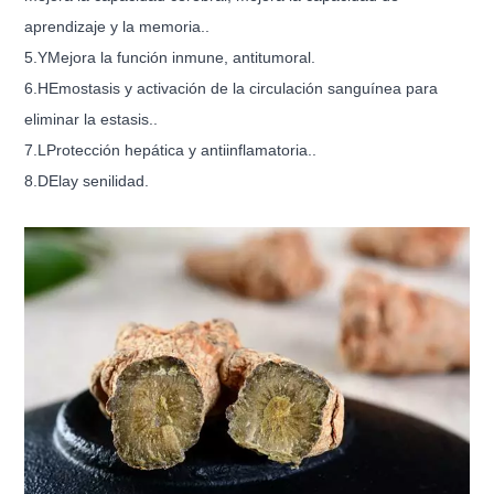
aprendizaje y la memoria.
.
5.
Y
Mejora la función inmune, antitumoral
.
6.
H
Emostasis y activación de la circulación sanguínea para
eliminar la estasis.
.
7.
L
Protección hepática y antiinflamatoria.
.
8.
D
Elay senilidad
.