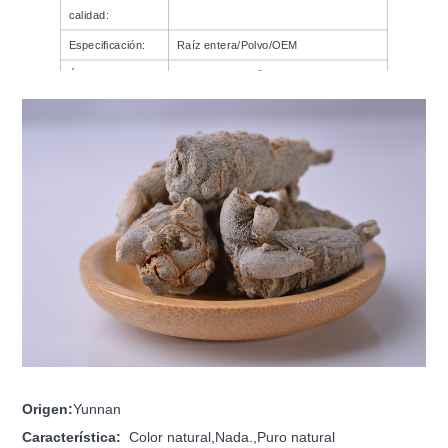
calidad:
Especificación:
Raíz entera/Polvo/OEM
Época de
Recoger en otoño
cosecha:
Origen
:
Yunnan
Característica
:
Color natural
,
Nada.
,
Puro natural