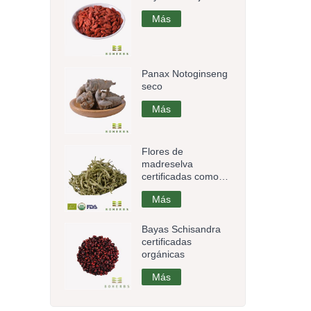
Más
Panax Notoginseng
seco
Más
Flores de
madreselva
certificadas como
orgánicas
Más
Bayas Schisandra
certificadas
orgánicas
Más