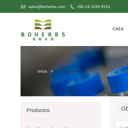

sales@boherbs.com
+86-24-3156 8151

CASA
Inicio
>
Certificados
Ob
Productos