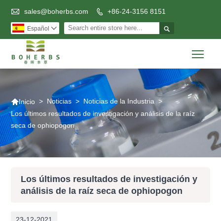

sales@boherbs.com
+86-24-3156 8151


Español

Togg

>
Noticias
>
Noticias de la Industria
>
Inicio
Los últimos resultados de investigación y análisis de la raíz
seca de ophiopogon
Los últimos resultados de investigación y
análisis de la raíz seca de ophiopogon
23-12-2021