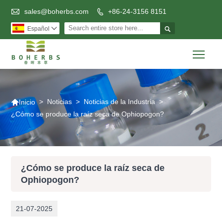

sales@boherbs.com
+86-24-3156 8151


Español

Togg

>
Noticias
>
Noticias de la Industria
>
Inicio
¿Cómo se produce la raíz seca de Ophiopogon?
¿Cómo se produce la raíz seca de
Ophiopogon?
21-07-2025