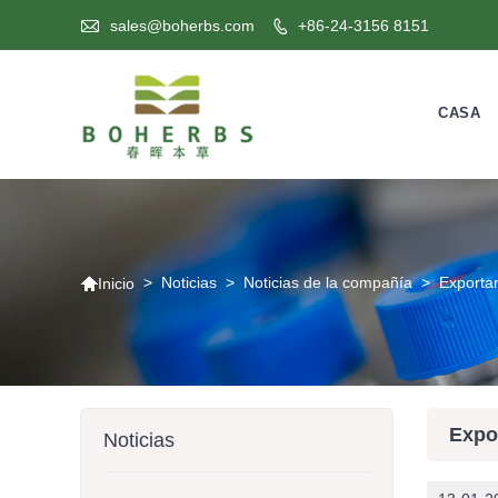

sales@boherbs.com
+86-24-3156 8151

CASA

>
Noticias
>
Noticias de la compañía
>
Exporta
Inicio
Expo
Noticias