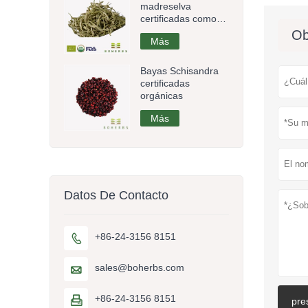
madreselva
certificadas como
orgánicas
Ob
Más
Bayas Schisandra
certificadas
orgánicas
Más
Datos De Contacto
+86-24-3156 8151

sales@boherbs.com

+86-24-3156 8151

pre